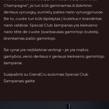
Champagne”, jis turi būti gaminamas iš išskirtinio
derliaus vynuogių, surinktų paties nario vynuogynuose.
Be to, cuvée turi būti išpilstytas į butelius ir brandintas
nario valdose. Special Club šampanas yra kiekvieno
nario tête de cuvée (svarbiausias gamintojo butelis),
išrenkamas pačio gamintojo.
Šie vynai yra neįtikėtinai vertingi – jie yra mažos
gamybos, vieno derliaus ir geriausi kiekvieno gamintojo
šampanai.
Susipažinti su GrandCru siulomais Special Club
Šampanais galite
ČIA: