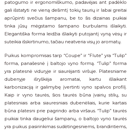
patogumo ir ergonomiškumo, padavėjas ant padėklo
gali išstatyti ne vieną dešimtį tokių taurių ir labai greitai
aprūpinti svečius šampanu, be to šis dizainas puikiai
tinka jūsų mėgstamo šampano burbulams išlaikyti.
Elegantiška forma leidžia išlaikyti putojantį vyną vėsų ir
suteikia išskirtinumo, tačiau neatveria visų jo aromatų.
Puikus kompromisas tarp “Coupe” ir “Flute” yra “Tulip”
forma, panašesnė į baltojo vyno formą. “Tulip” forma
yra platesnė viduryje ir siaurėjanti viršuje. Platesniame
dubenyje išryškėja aromatai, kartu išlaikant
karbonizaciją ir galimybę įvertinti vyno spalvos profilį.
Kaip ir vyno taurės, šios taurės būna įvairių stilių, su
platesniais arba siauresniais dubenėliais, kurie kartais
būna platesni prie pagrindo arba viršaus. “Tulip” taurės
puikiai tinka daugeliui šampanų, o baltojo vyno taurės
yra puikus pasirinkimas sudėtingesniems, brandintiems,