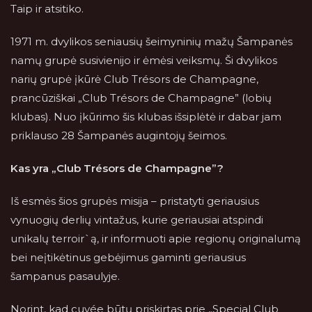
Taip ir atsitiko.
1971 m. dvylikos seniausių šeimyninių mažų Šampanės
namų grupė susivienijo ir ėmėsi veiksmų. Ši dvylikos
narių grupė įkūrė Club Trésors de Champagne,
prancūziškai „Club Trésors de Champagne” (lobių
klubas). Nuo įkūrimo šis klubas išsiplėtė ir dabar jam
priklauso 28 Šampanės augintojų šeimos.
Kas yra „Club Trésors de Champagne”?
Iš esmės šios grupės misija – pristatyti geriausius
vynuogių derlių vintažus, kurie geriausiai atspindi
unikalų terroir`ą, ir informuoti apie regionų originalumą
bei neįtikėtinus gebėjimus gaminti geriausius
šampanus pasaulyje.
Norint, kad cuvée būtų priskirtas prie „Special Club