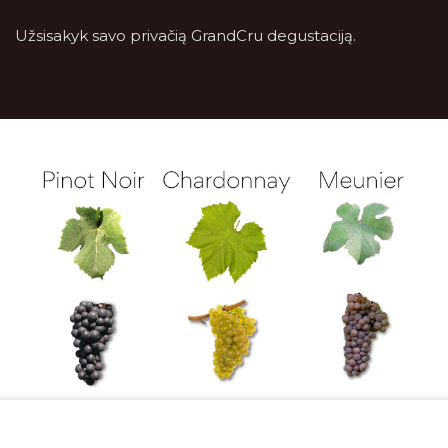
Užsisakyk savo privačią GrandCru degustaciją.