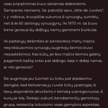
visas pripažinimas buvo skiriamas didesniems
Šampanės namams. Jie pabrėžė savo „tête de cuvées”,
t. y. mišinius, kruopščiai sukurtus iš vynuogių, surinktų
net iš iki 60 skirtingų vynuogynų. Iki 1970 m. tai buvo
bene geriausi šių didžiųjų namų gaminami burbulai.
Iki pastarųjų dešimties ar penkiolikos metų mažos
nepriklausomos vynuogių augintojų šeimos buvo
nepastebimos. Kas būtų, jei šios mažos šeimos galėtų
pagaminti kažką tokio pat didingo, kaip ir didieji namai,
ar net geresnio?
Šie augintojai jau tuomet su tokiu pat atsidavimu
stengėsi, kad kiekvienas jų cuvée būtų ypatingas, iš
tiesų atspindintis dirvožemį ir klimatą subregionuose, iš
kurių jie kilę. Reikėjo suburti bendraminčių gamintojų
grupę, siekiančią tobulumo visais gamybos aspektais.