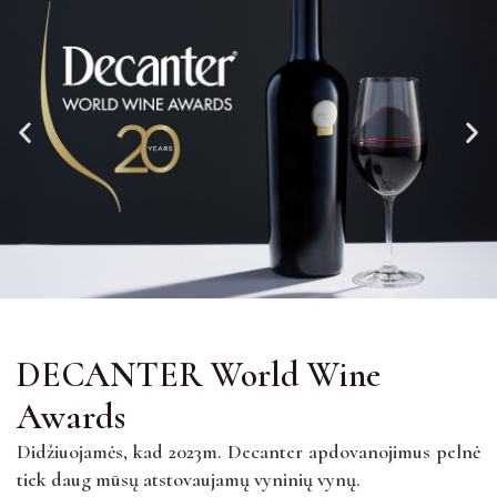
DECANTER World Wine
Awards
Didžiuojamės, kad 2023m. Decanter apdovanojimus pelnė
tiek daug mūsų atstovaujamų vyninių vynų.