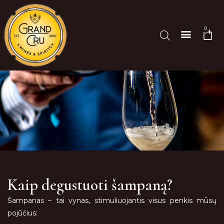
0
DEGUSTACIJOS IR RENGIN
Kaip degustuoti šampaną?
Šampanas – tai vynas, stimuliuojantis visus penkis mūsų
pojūčius: