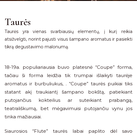
Taurės
Taurės yra vienas svarbiausių elementų, į kurį reikia
atsižvelgti, norint pajusti visus šampano aromatus ir pasiekti
tikrą degustavimo malonumą.
18-19a. populiariausia buvo platesnė “Coupe” forma,
tačiau ši forma leidžia tik trumpai išlaikyti taurėje
aromatus ir burbuliukus, . “Coupe” taurės puikiai tiks
statant akį traukiantį šampano bokštą, patiekiant
putojančius kokteilius ar suteikiant prabangą,
teatrališkumą, bet mėgavimuisi putojančiu vynu jos
tinka mažiausiai.
Siaurosios “Flute” taurės labai paplito dėl savo