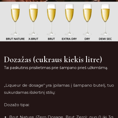
Dozažas (cukraus kiekis litre)
Tai paskutinis prisilietimas prie šampano prieš užkimšimą.
„Liqueur de dosage“ yra įpilamas į šampano butelį, tuo
sukurdamas išskirtinį stilių:
Dozažo tipai:
Brut Nature (Zero Dosage, Brut Zero): nuo 0 iki 3g.