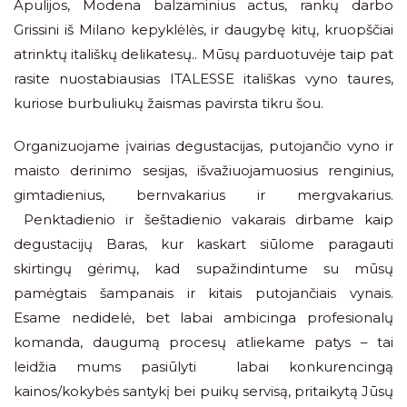
Apulijos, Modena balzaminius actus, rankų darbo
Grissini iš Milano kepyklėlės, ir daugybę kitų, kruopščiai
atrinktų itališkų delikatesų.. Mūsų parduotuvėje taip pat
rasite nuostabiausias ITALESSE itališkas vyno taures,
kuriose burbuliukų žaismas pavirsta tikru šou.
Organizuojame įvairias degustacijas, putojančio vyno ir
maisto derinimo sesijas, išvažiuojamuosius renginius,
gimtadienius, bernvakarius ir mergvakarius.
Penktadienio ir šeštadienio vakarais dirbame kaip
degustacijų Baras, kur kaskart siūlome paragauti
skirtingų gėrimų, kad supažindintume su mūsų
pamėgtais šampanais ir kitais putojančiais vynais.
Esame nedidelė, bet labai ambicinga profesionalų
komanda, daugumą procesų atliekame patys – tai
leidžia mums pasiūlyti labai konkurencingą
kainos/kokybės santykį bei puikų servisą, pritaikytą Jūsų