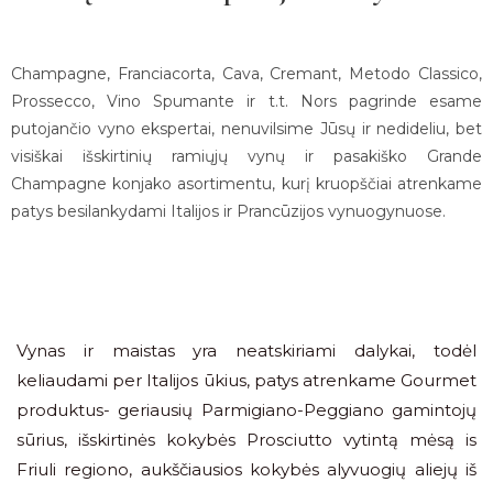
Champagne, Franciacorta, Cava, Cremant, Metodo Classico,
Prossecco, Vino Spumante ir t.t. Nors pagrinde esame
putojančio vyno ekspertai, nenuvilsime Jūsų ir nedideliu, bet
visiškai išskirtinių ramiųjų vynų ir pasakiško Grande
Champagne konjako asortimentu, kurį kruopščiai atrenkame
patys besilankydami Italijos ir Prancūzijos vynuogynuose.
Vynas ir maistas yra neatskiriami dalykai, todėl
keliaudami per Italijos ūkius, patys atrenkame Gourmet
produktus- geriausių Parmigiano-Peggiano gamintojų
sūrius, išskirtinės kokybės Prosciutto vytintą mėsą is
Friuli regiono, aukščiausios kokybės alyvuogių aliejų iš