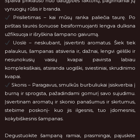
Spalva priklauso nuo daugybės faktorių, pagrindiniai jų
vynuogių rūšis ir branda.
Prisilietimas – kai mūsų ranka paliečia taurę. Po
pirštais taurės šonuose besiformuojanti lengva dulksna
užfiksuoja ir išryškina šampano gaivumą.
Uoslė – neskubant, įsivertinti aromatus. Šiek tiek
palaukus, šampanas atsiveria ir, dažnai, lengvi gėliški ir
nesunokusių vaisių kvapai pavirsta labiau
kompleksiškais, atsiranda uogiški, sviestiniai, skrudinimo
kvapai.
Skonis – Paragavus, smulkūs burbuliukai įsiskverbia į
burną ir sprogsta, pažadindami gomurį savo sujudimu.
Įsivertinam aromatų ir skonio panašumus ir skirtumus,
stebime poskonį- kuo jis ilgesnis, tuo įdomesnis,
kokybiškesnis šampanas.
Degustuokite šampaną ramiai, prasmingai, pajuskite