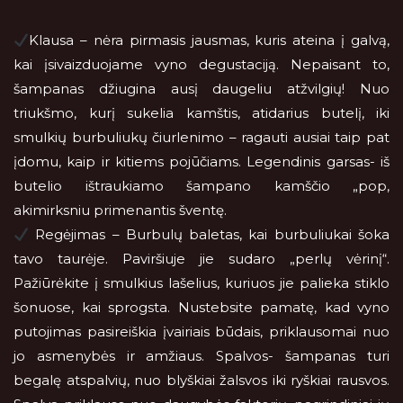
Klausa – nėra pirmasis jausmas, kuris ateina į galvą,
kai įsivaizduojame vyno degustaciją. Nepaisant to,
šampanas džiugina ausį daugeliu atžvilgių! Nuo
triukšmo, kurį sukelia kamštis, atidarius butelį, iki
smulkių burbuliukų čiurlenimo – ragauti ausiai taip pat
įdomu, kaip ir kitiems pojūčiams. Legendinis garsas- iš
butelio ištraukiamo šampano kamščio „pop,
akimirksniu primenantis šventę.
Regėjimas – Burbulų baletas, kai burbuliukai šoka
tavo taurėje. Paviršiuje jie sudaro „perlų vėrinį“.
Pažiūrėkite į smulkius lašelius, kuriuos jie palieka stiklo
šonuose, kai sprogsta. Nustebsite pamatę, kad vyno
putojimas pasireiškia įvairiais būdais, priklausomai nuo
jo asmenybės ir amžiaus. Spalvos- šampanas turi
begalę atspalvių, nuo blyškiai žalsvos iki ryškiai rausvos.