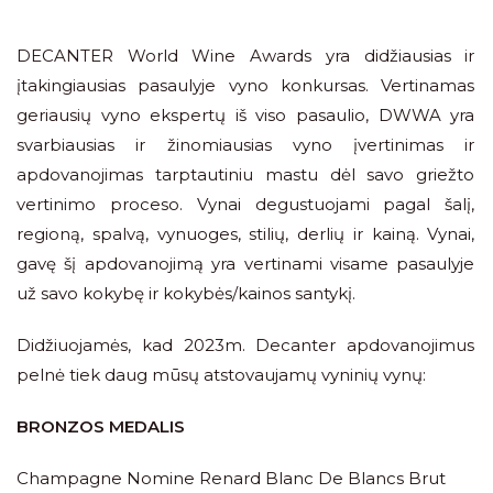
DECANTER World Wine Awards yra didžiausias ir
įtakingiausias pasaulyje vyno konkursas. Vertinamas
geriausių vyno ekspertų iš viso pasaulio, DWWA yra
svarbiausias ir žinomiausias vyno įvertinimas ir
apdovanojimas tarptautiniu mastu dėl savo griežto
vertinimo proceso. Vynai degustuojami pagal šalį,
regioną, spalvą, vynuoges, stilių, derlių ir kainą. Vynai,
gavę šį apdovanojimą yra vertinami visame pasaulyje
už savo kokybę ir kokybės/kainos santykį.
Didžiuojamės, kad 2023m. Decanter apdovanojimus
pelnė tiek daug mūsų atstovaujamų vyninių vynų:
BRONZOS MEDALIS
Champagne Nomine Renard Blanc De Blancs Brut