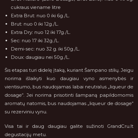
cukraus viename litre
Extra Brut: nuo 0 iki 6g./L.
Brut: nuo 0 iki 12g./L.
Extra Dry: nuo 12 iki 17g./L.
Sec: nuo 17 iki 32g./L.
Demi-sec: nuo 32 g. iki 50g./L.
Doux: daugiau nei 50g./L.
Šis etapas turi didelę įtaką, kuriant Šampano stilių. Jeigu
norima išlaikyti kuo daugiau vyno asmenybės ir
vientisumo, bus naudojamas labai neutralus „liqueur de
dosage“. Jei norima prisotinti šampaną papildomomis
aromatų natomis, bus naudojamas „liqueur de dosage“
su rezerviniu vynu.
Visa tai ir daug daugiau galite sužinoti GrandCru.lt
degustacijų metu.