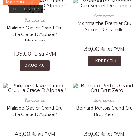
Magnum 1,5L.
OUT OF STOCK
Šampanas
Šampanas
Monmarthe Premier Cru
Philippe Glavier Grand Cru
Secret De Famille
„La Grace D’Alphael”
Magnum
39,00
€
su PVM
109,00
€
su PVM
Į KREPŠELĮ
DAUGIAU
Šampanas
Šampanas
Philippe Glavier Grand Cru
Bernard Pertois Grand Cru
„La Grace D’Alphael”
Brut Zero
49,00
€
39,00
€
su PVM
su PVM