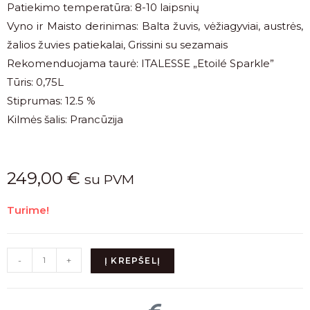
Patiekimo temperatūra: 8-10 laipsnių
Vyno ir Maisto derinimas: Balta žuvis, vėžiagyviai, austrės,
žalios žuvies patiekalai, Grissini su sezamais
Rekomenduojama taurė: ITALESSE „Etoilé Sparkle”
Tūris: 0,75L
Stiprumas: 12.5 %
Kilmės šalis: Prancūzija
249,00
€
su PVM
Turime!
-
+
Į KREPŠELĮ