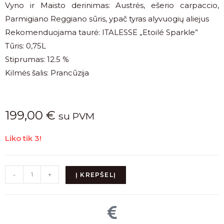
Vyno ir Maisto derinimas: Austrės, ešerio carpaccio,
Parmigiano Reggiano sūris, ypač tyras alyvuogių aliejus
Rekomenduojama taurė: ITALESSE „Etoilé Sparkle”
Tūris: 0,75L
Stiprumas: 12.5 %
Kilmės šalis: Prancūzija
199,00
€
su PVM
Liko tik 3!
-
+
Į KREPŠELĮ