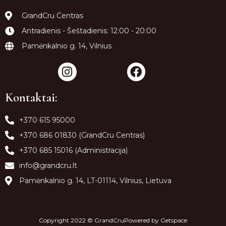
GrandCru Centras
Antradienis - Šeštadienis: 12:00 - 20:00
Pamėnkalnio g. 14, Vilnius
Kontaktai:
+370 615 95000
+370 686 01830 (GrandCru Centras)
+370 685 15016 (Administracija)
info@grandcru.lt
Pamėnkalnio g. 14, LT-01114, Vilnius, Lietuva
Copyright 2022 © GrandCruPowered by
Getspace