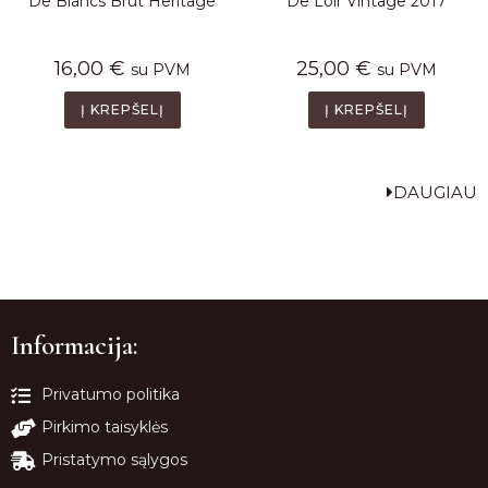
De Blancs Brut Heritage
De Loir Vintage 2017
16,00
€
25,00
€
su PVM
su PVM
Į KREPŠELĮ
Į KREPŠELĮ
DAUGIAU
Informacija:
Privatumo politika
Pirkimo taisyklės
Pristatymo sąlygos