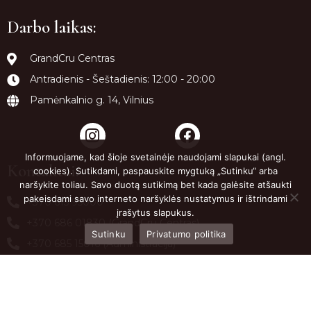
Darbo laikas:
GrandCru Centras
Antradienis - Šeštadienis: 12:00 - 20:00
Pamėnkalnio g. 14, Vilnius
Informuojame, kad šioje svetainėje naudojami slapukai (angl.
Kontaktai:
cookies). Sutikdami, paspauskite mygtuką „Sutinku“ arba
naršykite toliau. Savo duotą sutikimą bet kada galėsite atšaukti
pakeisdami savo interneto naršyklės nustatymus ir ištrindami
+370 615 95000
įrašytus slapukus.
+370 686 01830 (GrandCru Centras)
Sutinku
Privatumo politika
+370 685 15016 (Administracija)
info@grandcru.lt
Pamėnkalnio g. 14, LT-01114, Vilnius, Lietuva