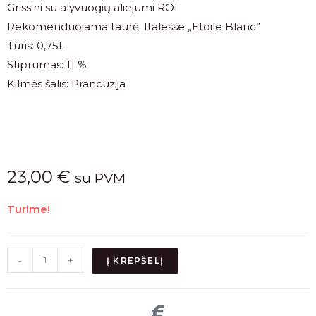
Grissini su alyvuogių aliejumi ROI
Rekomenduojama taurė: Italesse „Etoile Blanc”
Tūris: 0,75L
Stiprumas: 11 %
Kilmės šalis: Prancūzija
23,00
€
su PVM
Turime!
-
+
Į KREPŠELĮ