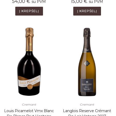
54,00
€
15,00
€
su PVM
su PVM
Į KREPŠELĮ
Į KREPŠELĮ
Cremant
Cremant
Louis Picamelot Vmx Blanc
Langlois Reserve Crémant