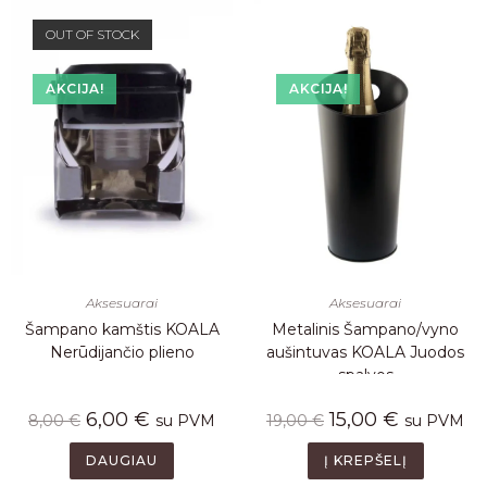
OUT OF STOCK
AKCIJA!
AKCIJA!
Aksesuarai
Aksesuarai
Šampano kamštis KOALA
Metalinis Šampano/vyno
Nerūdijančio plieno
aušintuvas KOALA Juodos
spalvos
6,00
€
15,00
€
8,00
€
su PVM
19,00
€
su PVM
DAUGIAU
Į KREPŠELĮ