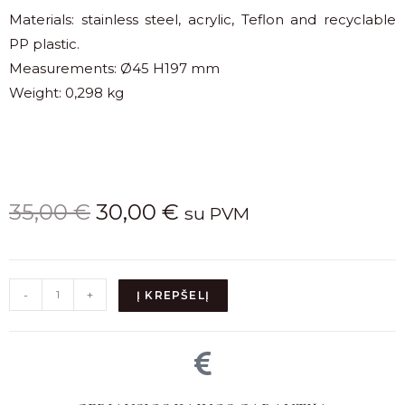
Materials: stainless steel, acrylic, Teflon and recyclable
PP plastic.
Measurements: Ø45 H197 mm
Weight: 0,298 kg
35,00
€
30,00
€
su PVM
-
+
Į KREPŠELĮ