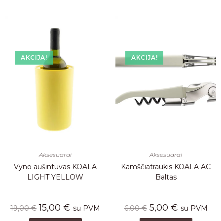
AKCIJA!
AKCIJA!
Aksesuarai
Aksesuarai
Vyno aušintuvas KOALA
Kamščiatraukis KOALA AC
LIGHT YELLOW
Baltas
15,00
€
5,00
€
19,00
€
su PVM
6,00
€
su PVM