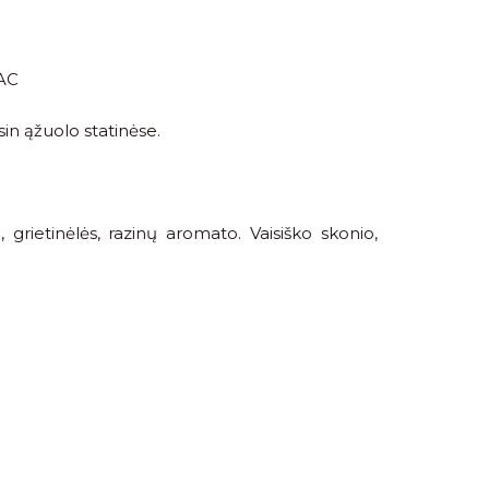
AC
in ąžuolo statinėse.
 grietinėlės, razinų aromato. Vaisiško skonio,