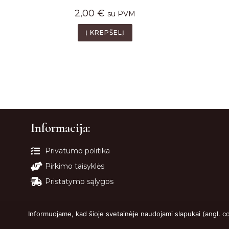
2,00
€
su PVM
Į KREPŠELĮ
Informacija:
Privatumo politika
Pirkimo taisyklės
Pristatymo sąlygos
Informuojame, kad šioje svetainėje naudojami slapukai (angl. c