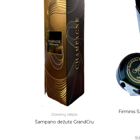
Firminis 
Dovanų idėjos
Šampano dežutė GrandCru
9