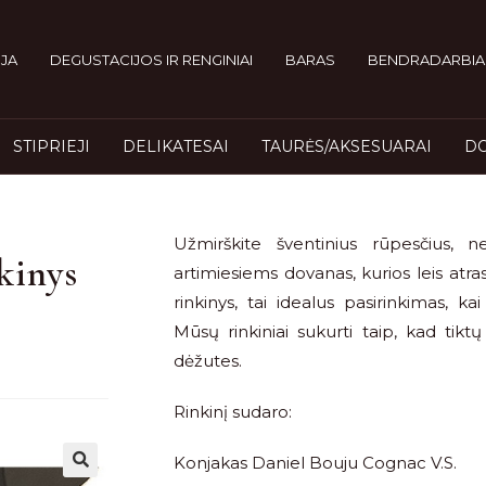
JA
DEGUSTACIJOS IR RENGINIAI
BARAS
BENDRADARBIA
STIPRIEJI
DELIKATESAI
TAURĖS/AKSESUARAI
DO
Užmirškite šventinius rūpesčius,
kinys
artimiesiems dovanas, kurios leis atras
rinkinys, tai idealus pasirinkimas, k
Mūsų rinkiniai sukurti taip, kad tik
dėžutes.
Rinkinį sudaro:
Konjakas Daniel Bouju Cognac V.S.