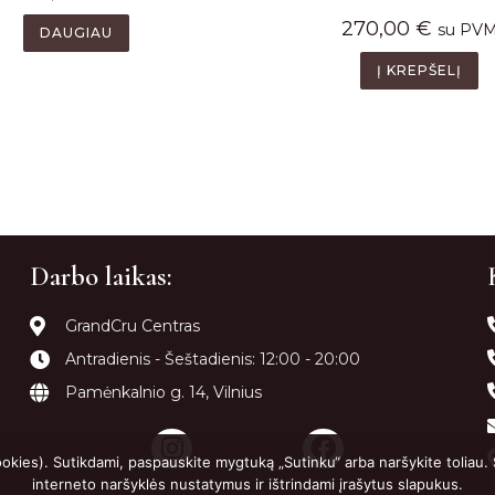
270,00
€
su PV
DAUGIAU
Į KREPŠELĮ
Darbo laikas:
GrandCru Centras
Antradienis - Šeštadienis: 12:00 - 20:00
Pamėnkalnio g. 14, Vilnius
ookies). Sutikdami, paspauskite mygtuką „Sutinku“ arba naršykite toliau.
interneto naršyklės nustatymus ir ištrindami įrašytus slapukus.