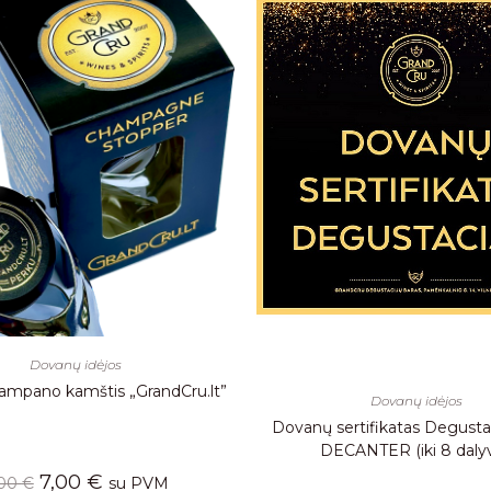
Dovanų idėjos
Šampano kamštis „GrandCru.lt”
Dovanų idėjos
Dovanų sertifikatas Degustaci
DECANTER (iki 8 dalyv
7,00
€
,00
€
su PVM