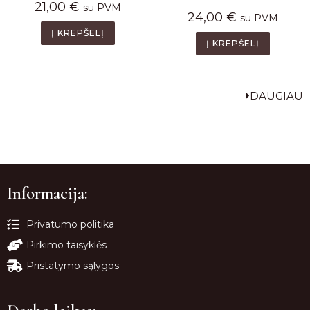
21,00
€
su PVM
24,00
€
su PVM
Į KREPŠELĮ
Į KREPŠELĮ
DAUGIAU
Informacija:
Privatumo politika
Pirkimo taisyklės
Pristatymo sąlygos