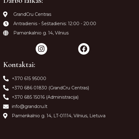
Darbo laikas:
GrandCru Centras
Antradienis - Šeštadienis: 12:00 - 20:00
Pamėnkalnio g. 14, Vilnius
Kontaktai:
+370 615 95000
+370 686 01830 (GrandCru Centras)
+370 685 15016 (Administracija)
info@grandcru.lt
Pamėnkalnio g. 14, LT-01114, Vilnius, Lietuva