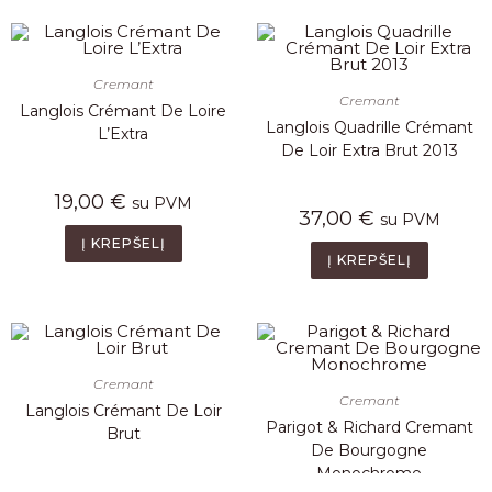
Cremant
Cremant
Langlois Crémant De Loire
Langlois Quadrille Crémant
L’Extra
De Loir Extra Brut 2013
19,00
€
su PVM
37,00
€
su PVM
Į KREPŠELĮ
Į KREPŠELĮ
Cremant
Cremant
Langlois Crémant De Loir
Parigot & Richard Cremant
Brut
De Bourgogne
Monochrome