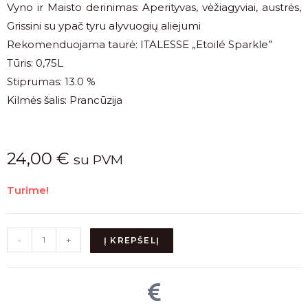
Vyno ir Maisto derinimas: Aperityvas, vėžiagyviai, austrės,
Grissini su ypač tyru alyvuogių aliejumi
Rekomenduojama taurė: ITALESSE „Etoilé Sparkle”
Tūris: 0,75L
Stiprumas: 13.0 %
Kilmės šalis: Prancūzija
24,00
€
su PVM
Turime!
-
+
Į KREPŠELĮ