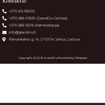
Kontaktai:
+370 615 95000
+370 686 01830 (GrandCru Centras)
+370 685 15016 (Administracija)
info@grandcru.lt
Pamėnkalnio g. 14, LT-01114, Vilnius, Lietuva
Copyright 2022 © GrandCruPowered by
Getspace