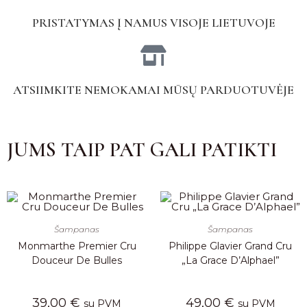
PRISTATYMAS Į NAMUS VISOJE LIETUVOJE
ATSIIMKITE NEMOKAMAI MŪSŲ PARDUOTUVĖJE
JUMS TAIP PAT GALI PATIKTI
Šampanas
Šampanas
Monmarthe Premier Cru
Philippe Glavier Grand Cru
Douceur De Bulles
„La Grace D’Alphael”
39,00
€
49,00
€
su PVM
su PVM