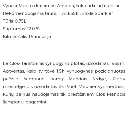
Vyno ir Maisto derinimas: Antiena, šokoladiniai triufeliai
Rekomenduojama taurė: ITALESSE „Etoilé Sparkle”
Tūris: 0,75L
Stiprumas: 12.0 %
Kilmės šalis: Prancūzija
Le Clos- tai istorinis vynuogyno plotas, užsodinras 1955m.
Aptvertas, kaip tvirtovė 1.5h vynuogynas pozicionuotas
pačioje šampano namų Mandois širdyje, Pierry
miestelyje. Jis užsodintas tik Pinot Meunier vynmedžiais,
kurių derlius naudojamas tik prestižiniam Clos Mandois
šampanui pagaminti.