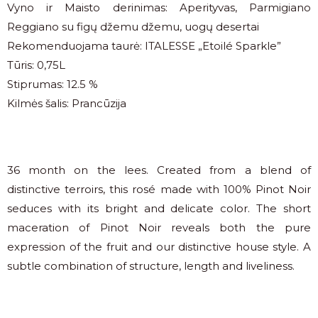
Vyno ir Maisto derinimas: Aperityvas, Parmigiano
Reggiano su figų džemu džemu, uogų desertai
Rekomenduojama taurė: ITALESSE „Etoilé Sparkle”
Tūris: 0,75L
Stiprumas: 12.5 %
Kilmės šalis: Prancūzija
36 month on the lees. Created from a blend of
distinctive terroirs, this rosé made with 100% Pinot Noir
seduces with its bright and delicate color. The short
maceration of Pinot Noir reveals both the pure
expression of the fruit and our distinctive house style. A
subtle combination of structure, length and liveliness.