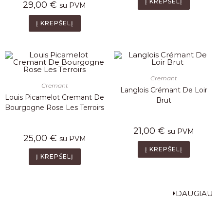
Į KREPŠELĮ
29,00
€
su PVM
Į KREPŠELĮ
Cremant
Cremant
Langlois Crémant De Loir
Louis Picamelot Cremant De
Brut
Bourgogne Rose Les Terroirs
21,00
€
su PVM
25,00
€
su PVM
Į KREPŠELĮ
Į KREPŠELĮ
DAUGIAU