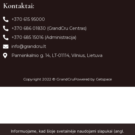
Kontaktai:
+370 615 95000
+370 686 01830 (GrandCru Centras)
+370 685 15016 (Administracija)
info@grandcru.lt
Pamėnkalnio g. 14, LT-01114, Vilnius, Lietuva
Copyright 2022 © GrandCruPowered by
Getspace
Informuojame, kad šioje svetainėje naudojami slapukai (angl.