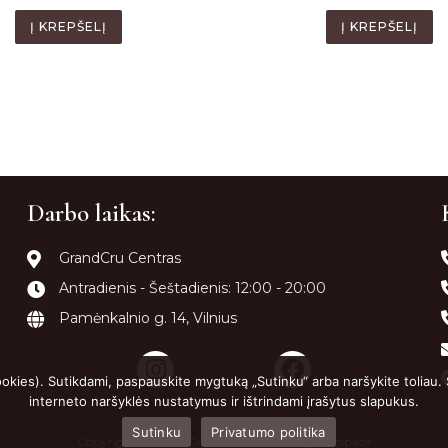
Į KREPŠELĮ
Į KREPŠELĮ
Darbo laikas:
GrandCru Centras
Antradienis - Šeštadienis: 12:00 - 20:00
Pamėnkalnio g. 14, Vilnius
ookies). Sutikdami, paspauskite mygtuką „Sutinku“ arba naršykite toliau.
interneto naršyklės nustatymus ir ištrindami įrašytus slapukus.
Sutinku
Privatumo politika
Copyright 2022 © GrandCruPowered by
Getspace