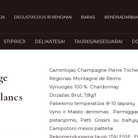
JA
DEGUSTACIJOS IR RENGINIAI
BARAS
BENDRADARBIA
STIPRIEJI
DELIKATESAI
TAURĖS/AKSESUARAI
DO
Gamintojas: Champagne Pierre Triche
ge
Regionas: Montagne de Reims
Vynuogės: 100 % Chardonnay
lancs
Dozažas: Brut, 7,8g/l
Patiekimo temperatūra: 8-10 laipsnių
Vyno ir Maisto derinimas: Parmiggi
pistacijomis, Patti Grissini su baltų
Campotoro mėsos paštetai
Rekomenduojama taurė: ITALESSE „Eto