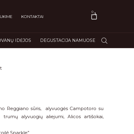
0
UKIME
KONTAKTAI
VANŲ IDĖJOS
DEGUSTACIJA NAMUOSE
t
ano Reggiano sūris, alyvuogės Campotoro su
jų trumų alyvuogių aliejumi, Alicos artišokai,
ilé Sparkle”