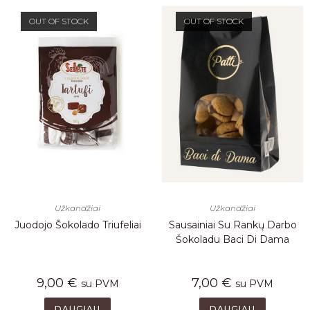
OUT OF STOCK
OUT OF STOCK
Užkandžiai
Užkandžiai
Juodojo Šokolado Triufeliai
Sausainiai Su Rankų Darbo
Šokoladu Baci Di Dama
9,00
€
7,00
€
su PVM
su PVM
DAUGIAU
DAUGIAU