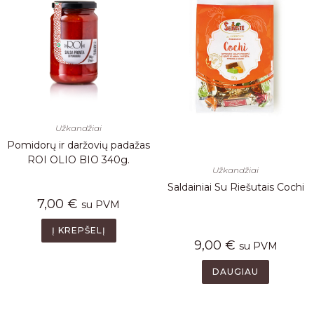
Užkandžiai
Pomidorų ir daržovių padažas
ROI OLIO BIO 340g.
Užkandžiai
Saldainiai Su Riešutais Cochi
7,00
€
su PVM
Į KREPŠELĮ
9,00
€
su PVM
DAUGIAU