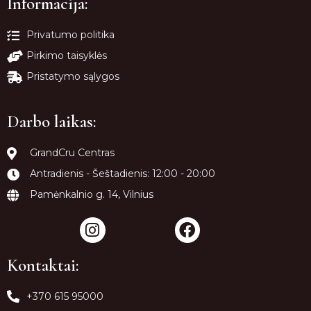
Informacija:
Privatumo politika
Pirkimo taisyklės
Pristatymo sąlygos
Darbo laikas:
GrandCru Centras
Antradienis - Šeštadienis: 12:00 - 20:00
Pamėnkalnio g. 14, Vilnius
Kontaktai:
+370 615 95000