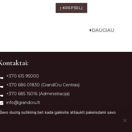
Į KREPŠELĮ
DAUGIAU
Kontaktai:
+370 615 95000
+370 686 01830 (GrandCru Centras)
+370 685 15016 (Administracija)
info@grandcru.lt
Pamėnkalnio g. 14, LT-01114, Vilnius, Lietuva
 Savo duotą sutikimą bet kada galėsite atšaukti pakeisdami savo