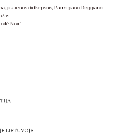
ena, jautienos didkepsnis, Parmigiano Reggiano
dažas
ilé Noir”
TIJA
JE LIETUVOJE