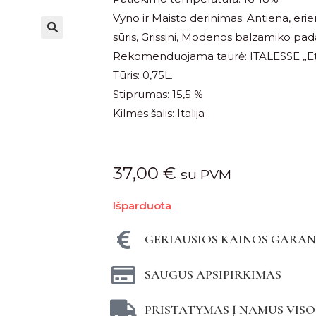
Vyno ir Maisto derinimas: Antiena, eri
sūris, Grissini, Modenos balzamiko pa
Rekomenduojama taurė: ITALESSE „Eto
Tūris: 0,75L.
Stiprumas: 15,5 %
Kilmės šalis: Italija
37,00
€
su PVM
Išparduota
GERIAUSIOS KAINOS GARAN
SAUGUS APSIPIRKIMAS
PRISTATYMAS Į NAMUS VISO