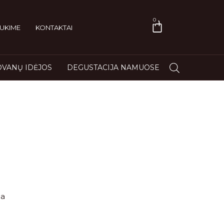
0
UKIME
KONTAKTAI
VANŲ IDĖJOS
DEGUSTACIJA NAMUOSE
la