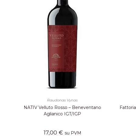
Raudonas Vynas
NATIV Velluto Rosso – Beneventano
Fattori
Aglianico IGT/IGP
17,00
€
su PVM