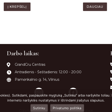
Į KREPŠELĮ
DAUGIAU
Darbo laikas:
GrandCru Centras
Antradienis - Šeštadienis: 12:00 - 20:00
Pamėnkalnio g. 14, Vilnius
ookies). Sutikdami, paspauskite mygtuką „Sutinku“ arba naršykite toliau.
interneto naršyklės nustatymus ir ištrindami įrašytus slapukus.
Sutinku
Privatumo politika
Copyright 2022 © GrandCruPowered by
Getspace