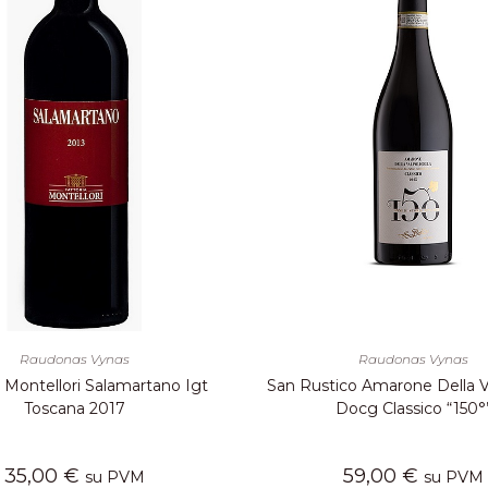
Raudonas Vynas
Raudonas Vynas
a Montellori Salamartano Igt
San Rustico Amarone Della Va
Toscana 2017
Docg Classico “150°
35,00
€
59,00
€
su PVM
su PVM