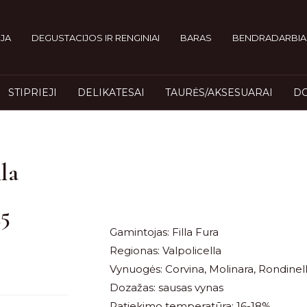
JA
DEGUSTACIJOS IR RENGINIAI
BARAS
BENDRADARBIA
STIPRIEJI
DELIKATESAI
TAURĖS/AKSESUARAI
DO
la
15
Gamintojas: Filla Fura
Regionas: Valpolicella
Vynuogės: Corvina, Molinara, Rondinel
Dozažas: sausas vynas
Patiekimo temperatūra: 16-18%