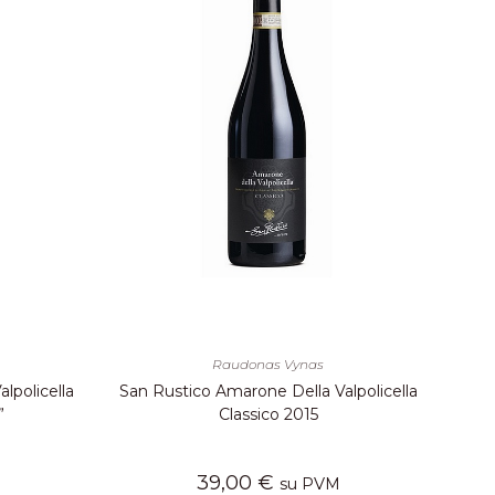
Raudonas Vynas
lpolicella
San Rustico Amarone Della Valpolicella
”
Classico 2015
39,00
€
su PVM