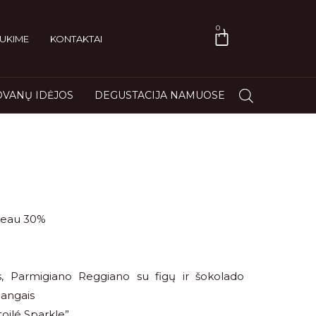
0
UKIME
KONTAKTAI
VANŲ IDĖJOS
DEGUSTACIJA NAMUOSE
leau 30%
as, Parmigiano Reggiano su figų ir šokolado
angais
ilé Sparkle”