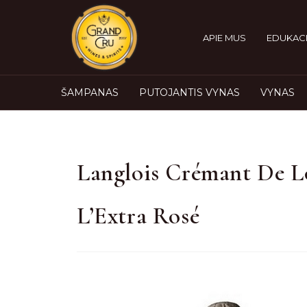
APIE MUS
EDUKACI
ŠAMPANAS
PUTOJANTIS VYNAS
VYNAS
Langlois Crémant De L
L’Extra Rosé