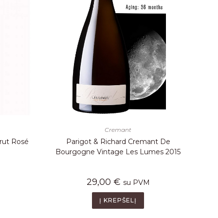
Cremant
rut Rosé
Parigot & Richard Cremant De
Bourgogne Vintage Les Lumes 2015
29,00
€
su PVM
Į KREPŠELĮ