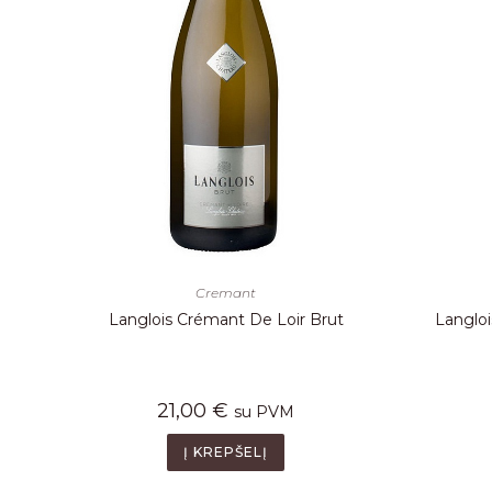
Cremant
Langlois Crémant De Loir Brut
Langlo
21,00
€
su PVM
Į KREPŠELĮ