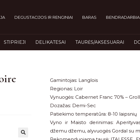
JA
DEGUSTACIJOS IR RENGINIAI
BARAS
BENDRADARBIA
STIPRIEJI
DELIKATESAI
TAURĖS/AKSESUARAI
DO
oire
Gamintojas: Langlois
Regionas: Loir
Vynuogės: Cabernet Franc 70% – Grol
Dozažas: Demi-Sec
Patiekimo temperatūra: 8-10 laipsnių
Vyno ir Maisto derinimas: Aperityv
džemu džemu, alyvuogės Gordal su m
Rekomenduojama taurė: ITALESSE „Eto