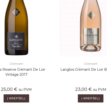
Cremant
Cremant
is Reserve Crémant De Loir
Langlois Crémant De Loir B
Vintage 2017
25,00
€
23,00
€
su PVM
su PVM
Į KREPŠELĮ
Į KREPŠELĮ