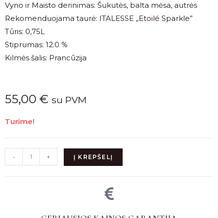
Vyno ir Maisto derinimas: Šukutės, balta mėsa, autrės
Rekomenduojama taurė: ITALESSE „Etoilé Sparkle”
Tūris: 0,75L
Stiprumas: 12.0 %
Kilmės šalis: Prancūzija
55,00
€
su PVM
Turime!
-
+
Į KREPŠELĮ
GERIAUSIOS KAINOS GARANTIJA