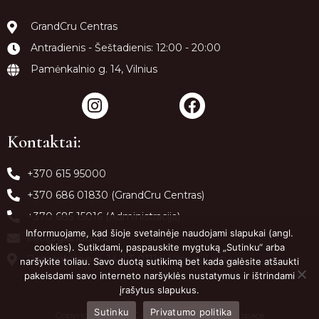
GrandCru Centras
Antradienis - Šeštadienis: 12:00 - 20:00
Pamėnkalnio g. 14, Vilnius
Kontaktai:
+370 615 95000
+370 686 01830 (GrandCru Centras)
+370 685 15016 (Administracija)
Informuojame, kad šioje svetainėje naudojami slapukai (angl.
info@grandcru.lt
cookies). Sutikdami, paspauskite mygtuką „Sutinku“ arba
Pamėnkalnio g. 14, LT-01114, Vilnius, Lietuva
naršykite toliau. Savo duotą sutikimą bet kada galėsite atšaukti
pakeisdami savo interneto naršyklės nustatymus ir ištrindami
įrašytus slapukus.
Sutinku
Privatumo politika
Copyright 2022 © GrandCruPowered by
Getspace