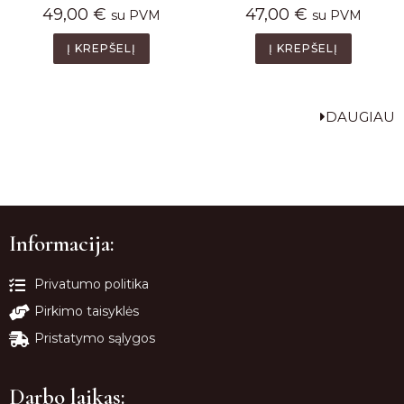
49,00
€
47,00
€
su PVM
su PVM
Į KREPŠELĮ
Į KREPŠELĮ
DAUGIAU
Informacija:
Privatumo politika
Pirkimo taisyklės
Pristatymo sąlygos
Darbo laikas: